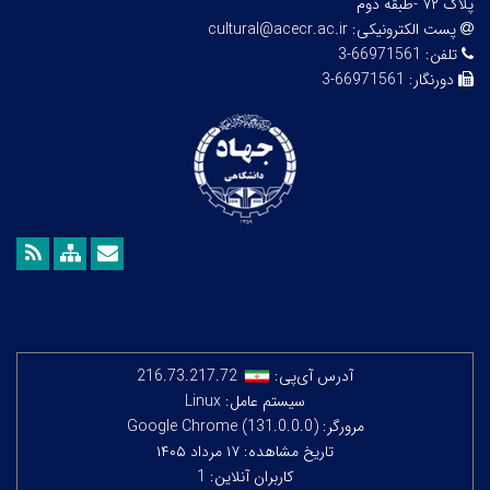
پلاک ۷۲ -طبقه دوم
پست الکترونیکی:
cultural@acecr.ac.ir
تلفن:
66971561-3
دورنگار:
66971561-3
آدرس آی‌پی:
216.73.217.72
سیستم عامل: Linux
مرورگر: Google Chrome (131.0.0.0)
تاریخ مشاهده: ۱۷ مرداد ۱۴۰۵
کاربران آنلاین: 1