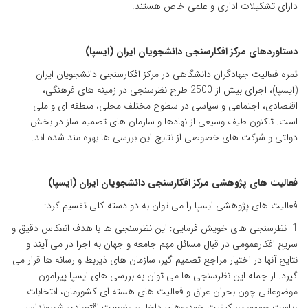
دارای تشکیلات اداری و علمی خاص هستند.
دستاوردهای
مرکز افکارسنجی دانشجویان ایران (ایسپا)
ثمره فعالیت جهادگران دانشگاهی در مرکز افکارسنجی دانشجویان ایران
(ایسپا)، اجرای بیش از 2500 طرح نظرسنجی در زمینه های فرهنگی،
اقتصادی، اجتماعی و سیاسی در سطوح مختلف محلی، منطقه ای و ملی
است. تاکنون طیف وسیعی از نهادها و سازمان های تصمیم ساز در بخش
دولتی و شرکت های خصوصی از نتایج این بررسی ها بهره مند شده اند.
فعالیت های پژوهشی مرکز افکارسنجی دانشجویان ایران (ایسپا)
فعالیت های پژوهشی ایسپا را می توان به دو دسته کلی تقسیم کرد:
1- نظرسنجی های خویش فرمایی: این نظرسنجی ها با هدف انعکاس دقیق و
سریع افکارعمومی در قبال مسائل مهم جامعه و جهان به اجرا در می آیند و
نتایج آنها در اختیار مراجع تصمیم گیر، سازمان های ذیربط و رسانه ها قرار می
گیرد. از جمله این نظرسنجی ها می توان به بررسی های ایسپا پیرامون
موضوعاتی چون بحران عراق و فعالیت های هسته ای کشورمان، انتخابات
ریاست جمهوری، کیفیت خودروهای داخلی، وضعیت اقتصادی شهروندان،