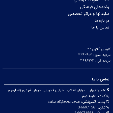
ستاد معاونت فرهنگی
واحدهای فرهنگی
سازمانها و مراکز تخصصی
در باره ما
تماس با ما
کاربران آنلاین :
۲
بازدید امروز :
۳۳۹۲۴۰۷
بازدید کل :
۳۴۹۸۹۷۳
تماس با ما
نشانی:
تهران - خیابان انقلاب - خیابان فخررازی-خیابان شهدای ژاندارمری-
پلاک ۷۲ -طبقه دوم
پست الکترونیکی:
cultural@acecr.ac.ir
تلفن:
66971561-3