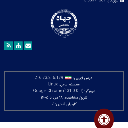
دورنگار:
66971561-3
آدرس آی‌پی:
216.73.216.179
سیستم عامل: Linux
مرورگر: Google Chrome (131.0.0.0)
تاریخ مشاهده: ۱۸ مرداد ۱۴۰۵
کاربران آنلاین: 2