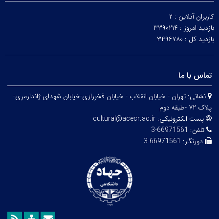
کاربران آنلاین :
۲
بازدید امروز :
۳۳۹۰۲۱۴
بازدید کل :
۳۴۹۶۷۸۰
تماس با ما
نشانی:
تهران - خیابان انقلاب - خیابان فخررازی-خیابان شهدای ژاندارمری-
پلاک ۷۲ -طبقه دوم
پست الکترونیکی:
cultural@acecr.ac.ir
تلفن:
66971561-3
دورنگار:
66971561-3