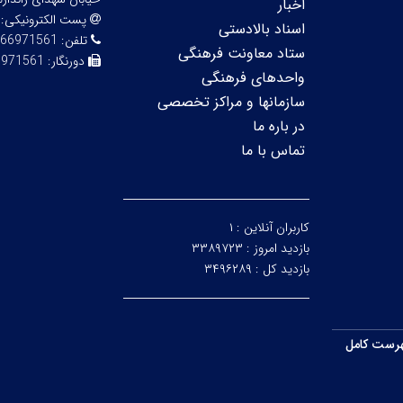
اخبار
پست الکترونیکی:
اسناد بالادستی
تلفن:
66971561-3
ستاد معاونت فرهنگی
دورنگار:
971561-3
واحدهای فرهنگی
سازمانها و مراکز تخصصی
در باره ما
تماس با ما
کاربران آنلاین :
۱
بازدید امروز :
۳۳۸۹۷۲۳
بازدید کل :
۳۴۹۶۲۸۹
رست کامل