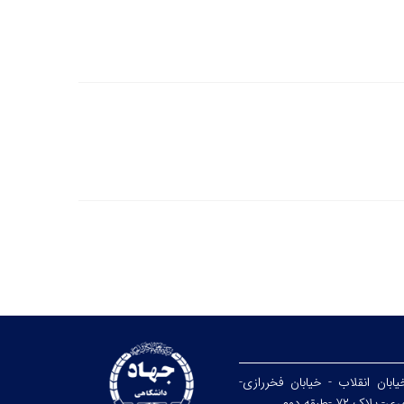
یابان انقلاب - خیابان فخررازی-
ک ۷۲ -طبقه دوم