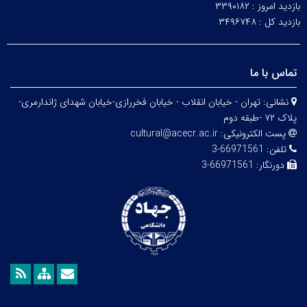
بازدید امروز :
۳۳۹۰۱۸۲
بازدید کل :
۳۴۹۶۷۴۸
تماس با ما
نشانی:
تهران - خیابان انقلاب - خیابان فخررازی-خیابان شهدای ژاندارمری-
پلاک ۷۲ -طبقه دوم
پست الکترونیکی:
cultural@acecr.ac.ir
تلفن:
66971561-3
دورنگار:
66971561-3