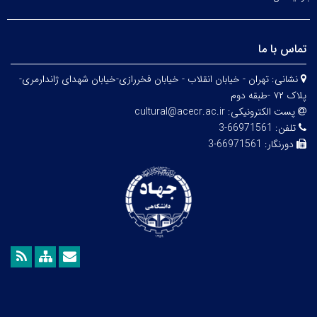
تماس با ما
نشانی:
تهران - خیابان انقلاب - خیابان فخررازی-خیابان شهدای ژاندارمری-
پلاک ۷۲ -طبقه دوم
پست الکترونیکی:
cultural@acecr.ac.ir
تلفن:
66971561-3
دورنگار:
66971561-3