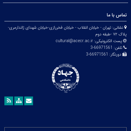
تماس با ما
نشانی:
تهران - خیابان انقلاب - خیابان فخررازی-خیابان شهدای ژاندارمری-
پلاک ۷۲ -طبقه دوم
پست الکترونیکی:
cultural@acecr.ac.ir
تلفن:
66971561-3
دورنگار:
66971561-3