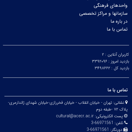
واحدهای فرهنگی
سازمانها و مراکز تخصصی
در باره ما
تماس با ما
کاربران آنلاین :
۲
بازدید امروز :
۳۳۹۲۰۹۶
بازدید کل :
۳۴۹۸۶۶۲
تماس با ما
نشانی:
تهران - خیابان انقلاب - خیابان فخررازی-خیابان شهدای ژاندارمری-
پلاک ۷۲ -طبقه دوم
پست الکترونیکی:
cultural@acecr.ac.ir
تلفن:
66971561-3
دورنگار:
66971561-3