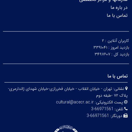
در باره ما
تماس با ما
کاربران آنلاین :
۲
بازدید امروز :
۳۳۹۱۰۴۱
بازدید کل :
۳۴۹۷۶۰۷
تماس با ما
نشانی:
تهران - خیابان انقلاب - خیابان فخررازی-خیابان شهدای ژاندارمری-
پلاک ۷۲ -طبقه دوم
پست الکترونیکی:
cultural@acecr.ac.ir
تلفن:
66971561-3
دورنگار:
66971561-3