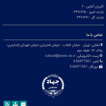
کاربران آنلاین :
۲
بازدید امروز :
۳۳۹۱۷۲۵
بازدید کل :
۳۴۹۸۲۹۱
تماس با ما
نشانی:
تهران - خیابان انقلاب - خیابان فخررازی-خیابان شهدای ژاندارمری-
پلاک ۷۲ -طبقه دوم
پست الکترونیکی:
cultural@acecr.ac.ir
تلفن:
66971561-3
دورنگار:
66971561-3