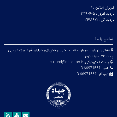
کاربران آنلاین :
۱
بازدید امروز :
۳۳۹۰۴۰۵
بازدید کل :
۳۴۹۶۹۷۱
تماس با ما
نشانی:
تهران - خیابان انقلاب - خیابان فخررازی-خیابان شهدای ژاندارمری-
پلاک ۷۲ -طبقه دوم
پست الکترونیکی:
cultural@acecr.ac.ir
تلفن:
66971561-3
دورنگار:
66971561-3