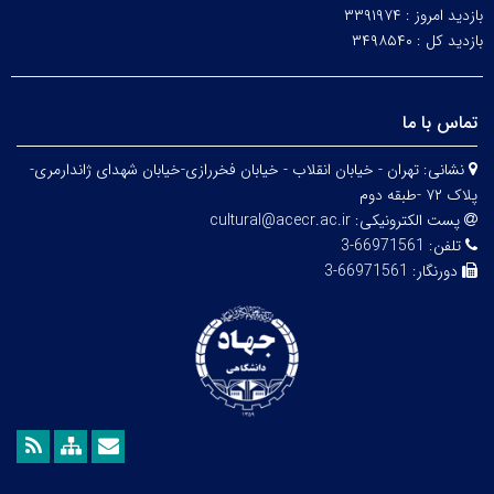
بازدید امروز :
۳۳۹۱۹۷۴
بازدید کل :
۳۴۹۸۵۴۰
تماس با ما
نشانی:
تهران - خیابان انقلاب - خیابان فخررازی-خیابان شهدای ژاندارمری-
پلاک ۷۲ -طبقه دوم
پست الکترونیکی:
cultural@acecr.ac.ir
تلفن:
66971561-3
دورنگار:
66971561-3