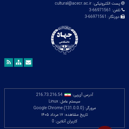
پست الکترونیکی:
cultural@acecr.ac.ir
تلفن:
66971561-3
دورنگار:
66971561-3
آدرس آی‌پی:
216.73.216.54
سیستم عامل: Linux
مرورگر: Google Chrome (131.0.0.0)
تاریخ مشاهده: ۱۷ مرداد ۱۴۰۵
کاربران آنلاین: 0