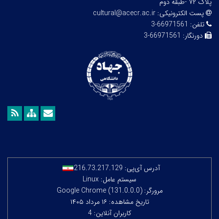
پلاک ۷۲ -طبقه دوم
پست الکترونیکی:
cultural@acecr.ac.ir
تلفن:
66971561-3
دورنگار:
66971561-3
آدرس آی‌پی:
216.73.217.129
سیستم عامل: Linux
مرورگر: Google Chrome (131.0.0.0)
تاریخ مشاهده: ۱۶ مرداد ۱۴۰۵
کاربران آنلاین: 4